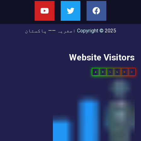
2025
Copyright ©
اصغریہ —— پاکستان
Website Visitors
4
8
5
6
0
0