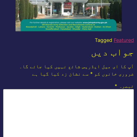
Tagged
Featured
جواب دیں
آپ کا ای میل ایڈریس شائع نہیں کیا جائے گا۔
ضروری خانوں کو
*
سے نشان زد کیا گیا ہے
تبصرہ
*