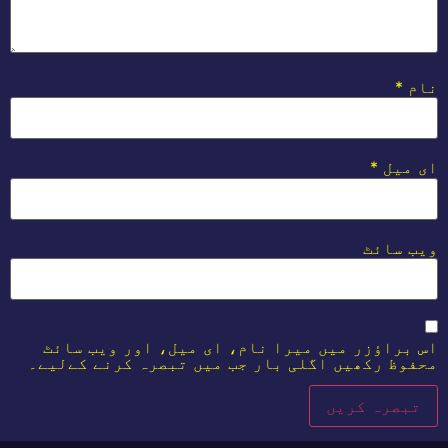
نام
*
ای میل
*
ویب‌ سائٹ
اس براؤزر میں میرا نام، ای میل، اور ویب سائٹ
محفوظ رکھیں اگلی بار جب میں تبصرہ کرنے کےلیے۔