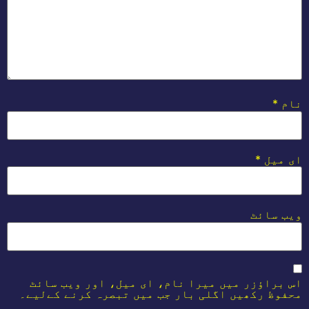
نام
*
ای میل
*
ویب‌ سائٹ
اس براؤزر میں میرا نام، ای میل، اور ویب سائٹ
محفوظ رکھیں اگلی بار جب میں تبصرہ کرنے کےلیے۔