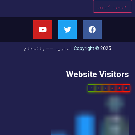
2025
Copyright ©
اصغریہ —— پاکستان
Website Visitors
3
9
5
6
0
0