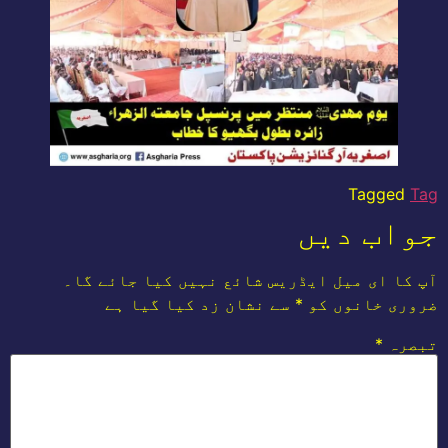
Tagged
Tag
جواب دیں
آپ کا ای میل ایڈریس شائع نہیں کیا جائے گا۔
ضروری خانوں کو
*
سے نشان زد کیا گیا ہے
تبصرہ
*