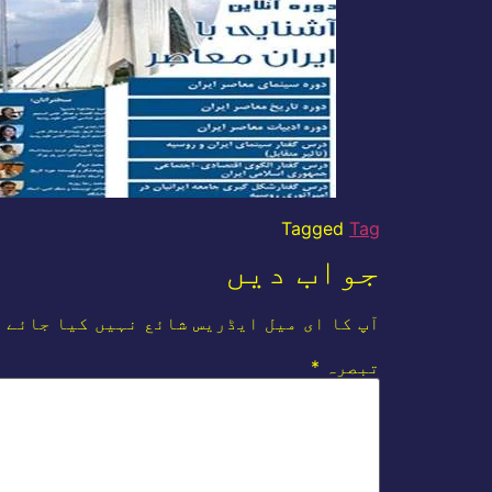
Tagged
Tag
جواب دیں
آپ کا ای میل ایڈریس شائع نہیں کیا جائے 
تبصرہ
*