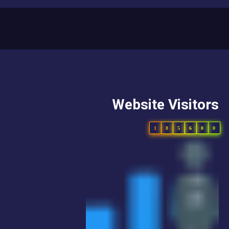
Website Visitors
1
8
5
6
0
0